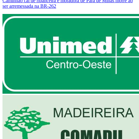
Caminhão cai de ribanceira e moradora de Pará de Minas morre ao
ser arremessada na BR-262