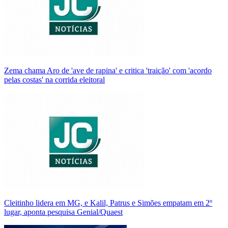
Zema chama Aro de 'ave de rapina' e critica 'traição' com 'acordo
pelas costas' na corrida eleitoral
Cleitinho lidera em MG, e Kalil, Patrus e Simões empatam em 2º
lugar, aponta pesquisa Genial/Quaest