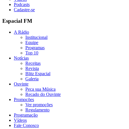
Podcasts
Cadastre-se
Espacial FM
A Rádio
Institucional
Equipe
Programas
Top 10
Notícias
Receitas
Revista
Blitz Espacial
Galeria
Ouvinte
Peça sua Música
Recado do Ouvinte
Promoções
Ver promoções
Regulamento
Programação
Vídeos
Fale Conosco