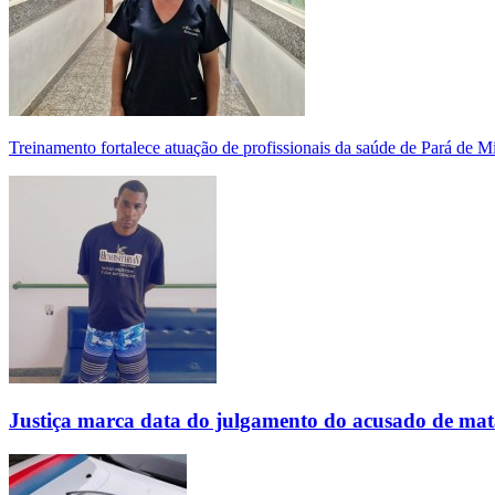
Treinamento fortalece atuação de profissionais da saúde de Pará de 
Justiça marca data do julgamento do acusado de mat