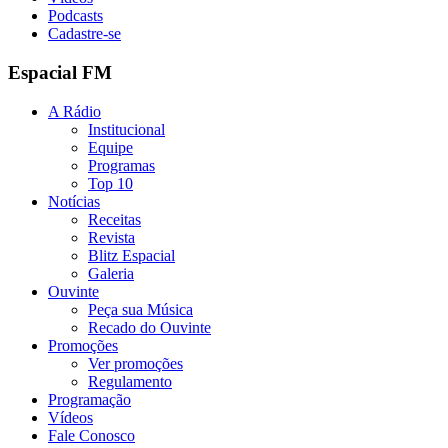
Podcasts
Cadastre-se
Espacial FM
A Rádio
Institucional
Equipe
Programas
Top 10
Notícias
Receitas
Revista
Blitz Espacial
Galeria
Ouvinte
Peça sua Música
Recado do Ouvinte
Promoções
Ver promoções
Regulamento
Programação
Vídeos
Fale Conosco