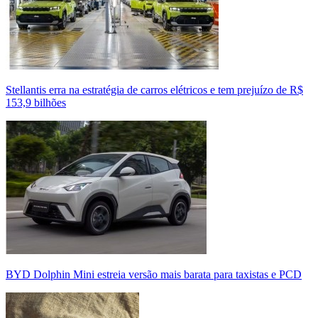
Stellantis erra na estratégia de carros elétricos e tem prejuízo de R$
153,9 bilhões
BYD Dolphin Mini estreia versão mais barata para taxistas e PCD