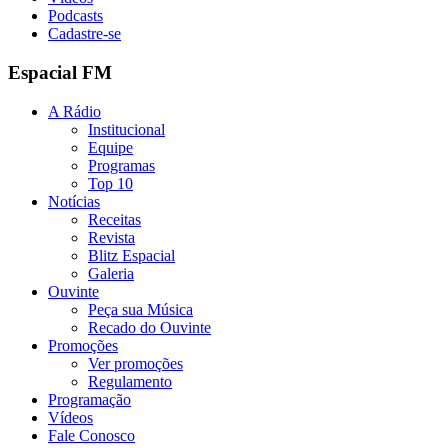
Podcasts
Cadastre-se
Espacial FM
A Rádio
Institucional
Equipe
Programas
Top 10
Notícias
Receitas
Revista
Blitz Espacial
Galeria
Ouvinte
Peça sua Música
Recado do Ouvinte
Promoções
Ver promoções
Regulamento
Programação
Vídeos
Fale Conosco