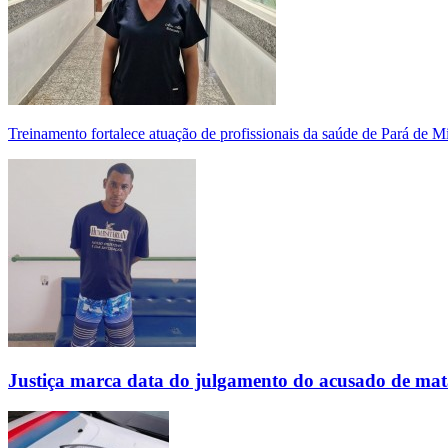
Treinamento fortalece atuação de profissionais da saúde de Pará de 
Justiça marca data do julgamento do acusado de mat