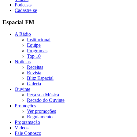
Podcasts
Cadastre-se
Espacial FM
A Rádio
Institucional
Equipe
Programas
Top 10
Notícias
Receitas
Revista
Blitz Espacial
Galeria
Ouvinte
Peça sua Música
Recado do Ouvinte
Promoções
Ver promoções
Regulamento
Programação
Vídeos
Fale Conosco