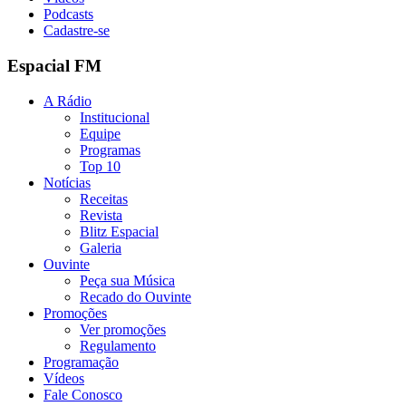
Podcasts
Cadastre-se
Espacial FM
A Rádio
Institucional
Equipe
Programas
Top 10
Notícias
Receitas
Revista
Blitz Espacial
Galeria
Ouvinte
Peça sua Música
Recado do Ouvinte
Promoções
Ver promoções
Regulamento
Programação
Vídeos
Fale Conosco