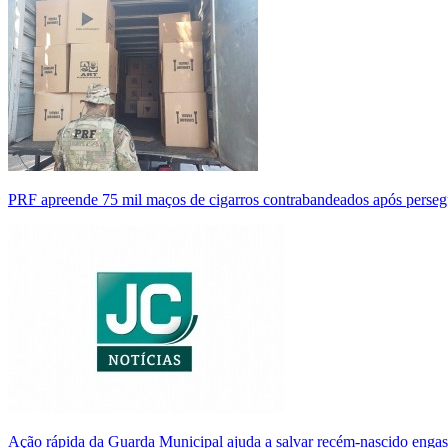
PRF apreende 75 mil maços de cigarros contrabandeados após perse
Ação rápida da Guarda Municipal ajuda a salvar recém-nascido enga