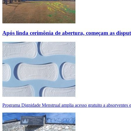
Após linda cerimônia de abertura, começam as disp
Programa Dignidade Menstrual amplia acesso gratuito a absorventes 