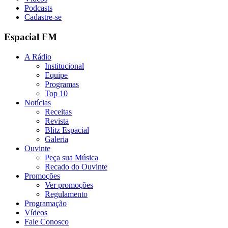
Podcasts
Cadastre-se
Espacial FM
A Rádio
Institucional
Equipe
Programas
Top 10
Notícias
Receitas
Revista
Blitz Espacial
Galeria
Ouvinte
Peça sua Música
Recado do Ouvinte
Promoções
Ver promoções
Regulamento
Programação
Vídeos
Fale Conosco