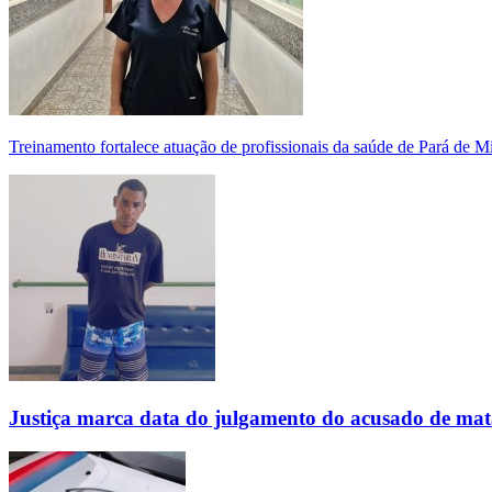
Treinamento fortalece atuação de profissionais da saúde de Pará de 
Justiça marca data do julgamento do acusado de mat