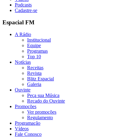
Podcasts
Cadastre-se
Espacial FM
A Rádio
Institucional
Equipe
Programas
Top 10
Notícias
Receitas
Revista
Blitz Espacial
Galeria
Ouvinte
Peça sua Música
Recado do Ouvinte
Promoções
Ver promoções
Regulamento
Programação
Vídeos
Fale Conosco