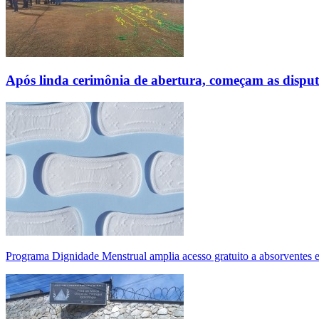
Após linda cerimônia de abertura, começam as disp
Programa Dignidade Menstrual amplia acesso gratuito a absorventes 