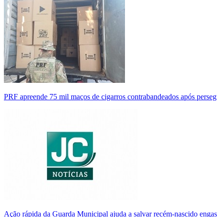
PRF apreende 75 mil maços de cigarros contrabandeados após perse
Ação rápida da Guarda Municipal ajuda a salvar recém-nascido enga