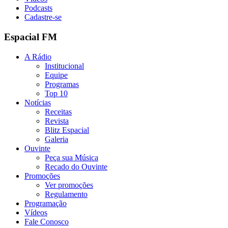
Podcasts
Cadastre-se
Espacial FM
A Rádio
Institucional
Equipe
Programas
Top 10
Notícias
Receitas
Revista
Blitz Espacial
Galeria
Ouvinte
Peça sua Música
Recado do Ouvinte
Promoções
Ver promoções
Regulamento
Programação
Vídeos
Fale Conosco