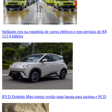
Stellantis erra na estratégia de carros elétricos e tem prejuízo de R$
153,9 bilhões
BYD Dolphin Mini estreia versão mais barata para taxistas e PCD