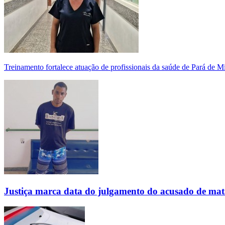
Treinamento fortalece atuação de profissionais da saúde de Pará de 
Justiça marca data do julgamento do acusado de mat