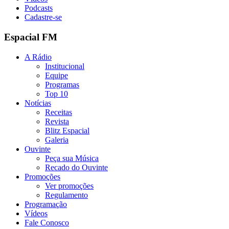
Podcasts
Cadastre-se
Espacial FM
A Rádio
Institucional
Equipe
Programas
Top 10
Notícias
Receitas
Revista
Blitz Espacial
Galeria
Ouvinte
Peça sua Música
Recado do Ouvinte
Promoções
Ver promoções
Regulamento
Programação
Vídeos
Fale Conosco