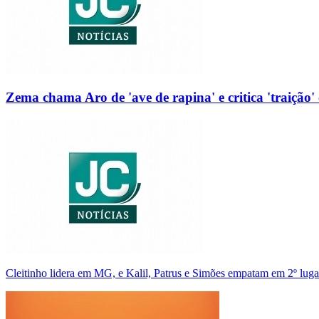
Zema chama Aro de 'ave de rapina' e critica 'traição' 
Cleitinho lidera em MG, e Kalil, Patrus e Simões empatam em 2º luga