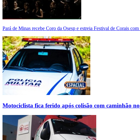
Pará de Minas recebe Coro da Osesp e estreia Festival de Corais com
Motociclista fica ferido após colisão com caminhão n