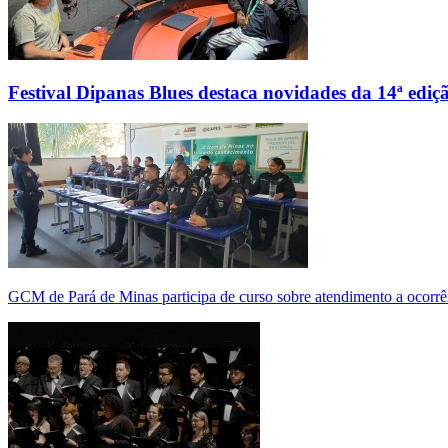
Festival Dipanas Blues destaca novidades da 14ª ediç
GCM de Pará de Minas participa de curso sobre atendimento a ocorrê