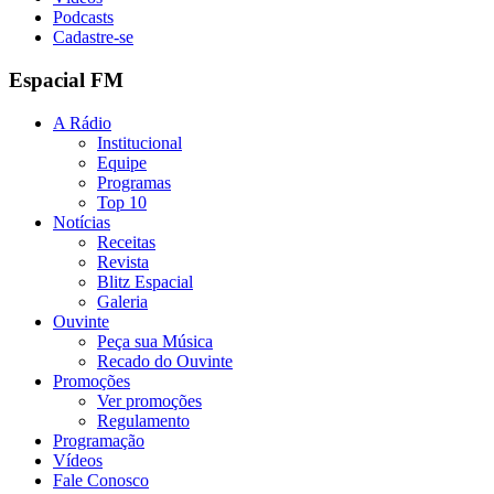
Podcasts
Cadastre-se
Espacial FM
A Rádio
Institucional
Equipe
Programas
Top 10
Notícias
Receitas
Revista
Blitz Espacial
Galeria
Ouvinte
Peça sua Música
Recado do Ouvinte
Promoções
Ver promoções
Regulamento
Programação
Vídeos
Fale Conosco