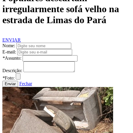
irregularmente sofá velho na
estrada de Limas do Pará
ENVIAR
Nome:
E-mail:
*
Assunto:
Descrição:
*
Foto:
Fechar