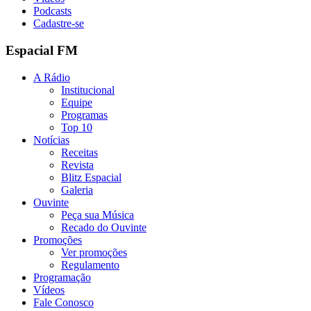
Podcasts
Cadastre-se
Espacial FM
A Rádio
Institucional
Equipe
Programas
Top 10
Notícias
Receitas
Revista
Blitz Espacial
Galeria
Ouvinte
Peça sua Música
Recado do Ouvinte
Promoções
Ver promoções
Regulamento
Programação
Vídeos
Fale Conosco