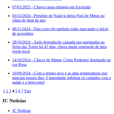
07/01/2025
- Chuva causa estragos em Ascensão
03/12/2024
- Presépio de Natal já deixa Pará de Minas no
clima de final de ano
08/11/2024
- Dias com céu nublado estão marcando o início
de novembro
28/10/2024
- Após degradação causada por queimadas na
Serra das Torres há 45 dias, chuva muda vegetação de área
verde local
14/10/2024
- Câncer de Mama; Cristo Redentor iluminado na
cor Rosa
16/09/2024
- Com o tempo seco e as altas temperaturas que
marcam nossos dias, é importante redobrar os cuidados com a
saúde e o bem-estar!
1
2
3
4
5
6
7
Fim
JC Notícias
JC Notícias