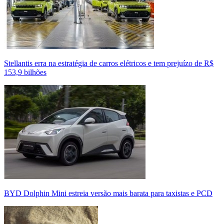
Stellantis erra na estratégia de carros elétricos e tem prejuízo de R$
153,9 bilhões
BYD Dolphin Mini estreia versão mais barata para taxistas e PCD