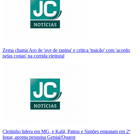
Zema chama Aro de 'ave de rapina' e critica 'traição' com 'acordo
pelas costas' na corrida eleitoral
Cleitinho lidera em MG, e Kalil, Patrus e Simões empatam em 2º
lugar, aponta pesquisa Genial/Quaest