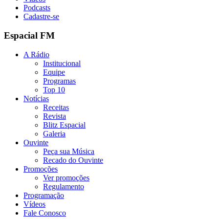
Podcasts
Cadastre-se
Espacial FM
A Rádio
Institucional
Equipe
Programas
Top 10
Notícias
Receitas
Revista
Blitz Espacial
Galeria
Ouvinte
Peça sua Música
Recado do Ouvinte
Promoções
Ver promoções
Regulamento
Programação
Vídeos
Fale Conosco