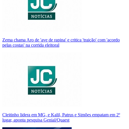
Zema chama Aro de 'ave de rapina' e critica 'traição' com 'acordo
pelas costas' na corrida eleitoral
Cleitinho lidera em MG, e Kalil, Patrus e Simões empatam em 2º
lugar, aponta pesquisa Genial/Quaest