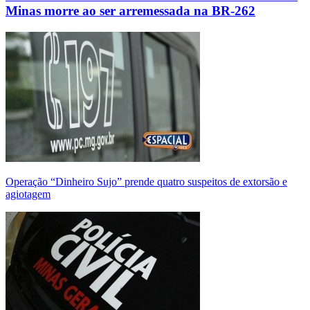
Minas morre ao ser arremessada na BR-262
Operação “Dinheiro Sujo” prende quatro suspeitos de extorsão e
agiotagem