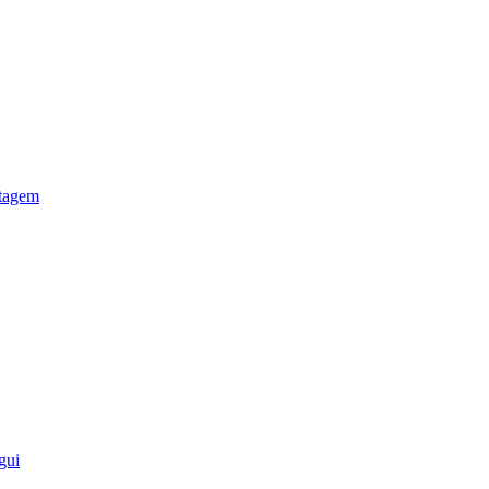
otagem
gui