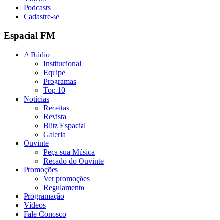
Podcasts
Cadastre-se
Espacial FM
A Rádio
Institucional
Equipe
Programas
Top 10
Notícias
Receitas
Revista
Blitz Espacial
Galeria
Ouvinte
Peça sua Música
Recado do Ouvinte
Promoções
Ver promoções
Regulamento
Programação
Vídeos
Fale Conosco