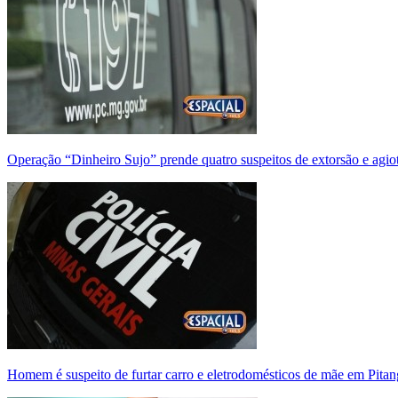
Operação “Dinheiro Sujo” prende quatro suspeitos de extorsão e agi
Homem é suspeito de furtar carro e eletrodomésticos de mãe em Pitan