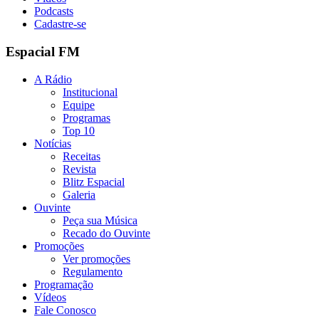
Podcasts
Cadastre-se
Espacial FM
A Rádio
Institucional
Equipe
Programas
Top 10
Notícias
Receitas
Revista
Blitz Espacial
Galeria
Ouvinte
Peça sua Música
Recado do Ouvinte
Promoções
Ver promoções
Regulamento
Programação
Vídeos
Fale Conosco