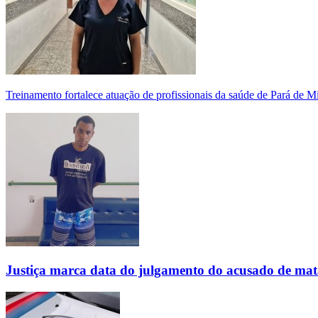
Treinamento fortalece atuação de profissionais da saúde de Pará de 
Justiça marca data do julgamento do acusado de mat