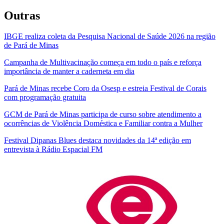
Outras
IBGE realiza coleta da Pesquisa Nacional de Saúde 2026 na região
de Pará de Minas
Campanha de Multivacinação começa em todo o país e reforça
importância de manter a caderneta em dia
Pará de Minas recebe Coro da Osesp e estreia Festival de Corais
com programação gratuita
GCM de Pará de Minas participa de curso sobre atendimento a
ocorrências de Violência Doméstica e Familiar contra a Mulher
Festival Dipanas Blues destaca novidades da 14ª edição em
entrevista à Rádio Espacial FM