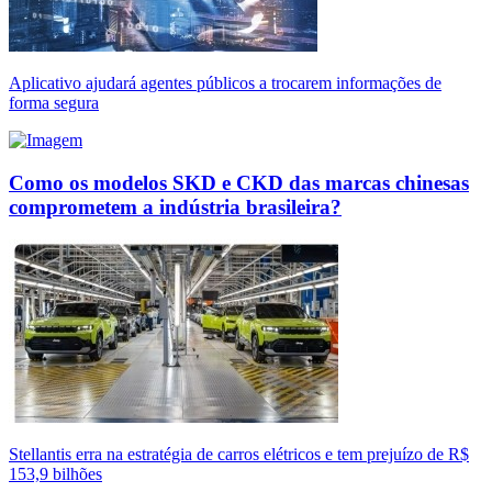
Aplicativo ajudará agentes públicos a trocarem informações de
forma segura
Como os modelos SKD e CKD das marcas chinesas
comprometem a indústria brasileira?
Stellantis erra na estratégia de carros elétricos e tem prejuízo de R$
153,9 bilhões