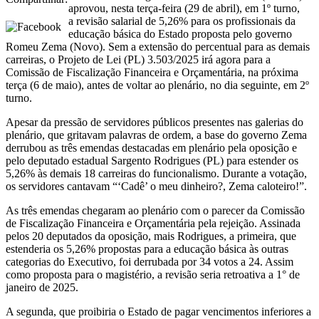
aprovou, nesta terça-feira (29 de abril), em 1º turno,
a revisão salarial de 5,26% para os profissionais da
educação básica do Estado proposta pelo governo
Romeu Zema (Novo). Sem a extensão do percentual para as demais
carreiras, o Projeto de Lei (PL) 3.503/2025 irá agora para a
Comissão de Fiscalização Financeira e Orçamentária, na próxima
terça (6 de maio), antes de voltar ao plenário, no dia seguinte, em 2º
turno.
Apesar da pressão de servidores públicos presentes nas galerias do
plenário, que gritavam palavras de ordem, a base do governo Zema
derrubou as três emendas destacadas em plenário pela oposição e
pelo deputado estadual Sargento Rodrigues (PL) para estender os
5,26% às demais 18 carreiras do funcionalismo. Durante a votação,
os servidores cantavam “‘Cadê’ o meu dinheiro?, Zema caloteiro!”.
As três emendas chegaram ao plenário com o parecer da Comissão
de Fiscalização Financeira e Orçamentária pela rejeição. Assinada
pelos 20 deputados da oposição, mais Rodrigues, a primeira, que
estenderia os 5,26% propostas para a educação básica às outras
categorias do Executivo, foi derrubada por 34 votos a 24. Assim
como proposta para o magistério, a revisão seria retroativa a 1° de
janeiro de 2025.
A segunda, que proibiria o Estado de pagar vencimentos inferiores a