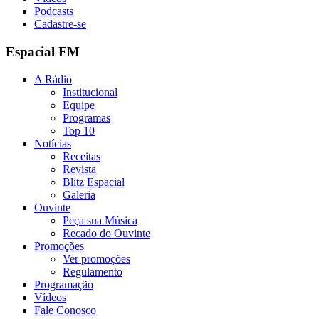
Podcasts
Cadastre-se
Espacial FM
A Rádio
Institucional
Equipe
Programas
Top 10
Notícias
Receitas
Revista
Blitz Espacial
Galeria
Ouvinte
Peça sua Música
Recado do Ouvinte
Promoções
Ver promoções
Regulamento
Programação
Vídeos
Fale Conosco