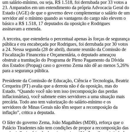
um salário-mínimo, ou seja, R$ 1.518, foi derrubada por 33 votos a
23. Amparados em um entendimento da própria Advocacia Geral do
Estado (AGE) de que o governo deve complementar o salário de um
servidor até o mínimo quando as vantagens do cargo não elevem o
básico a R$ 1.518, 17 deputados da oposição e Rodrigues
assinavam a emenda.
A terceira, que estenderia o percentual apenas às forças de segurança
pública e era encabeçada por Rodrigues, foi derrubada por 30 votos
a 24. Nessa segunda (28 de abril), durante reunião da Comissão de
Fiscalização Financeira e Orçamentária, o deputado ameaçou
obstruir a tramitação do Programa de Pleno Pagamento da Dívida
dos Estados (Propag) caso o governo Zema não dê ao menos 5,26%
para a segurança pública.
Presidente da Comissão de Educação, Ciência e Tecnologia, Beatriz
Cerqueira (PT) avalia que a derrota não é da oposição, mas do
Estado. “Quando você não tem isso (recomposição das perdas
inflacionárias), você submete estes servidores a uma situação mais
precária. Todo ano tem valorização do salário-mínimo e os
servidores de Minas Gerais não têm sequer a recomposição da
inflação”, critica a deputada.
O líder do governo Zema, João Magalhães (MDB), reforça que o
Palácio Tiradentes não tem condições de propor a recomposição das