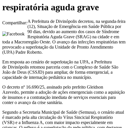
respiratória aguda grave
A Prefeitura de Divinópolis decretou, na segunda-feira
Compartilhar:
(12), Situação de Emergência em Saúde Pública por
90 dias, devido ao aumento dos casos de Síndrome
Respiratória Aguda Grave (SRAG) na cidade e em
toda a Macrorregião Oeste. O avanço das infecções respiratórias tem
provocado a superlotação da Unidade de Pronto Atendimento
(UPA) Padre Roberto.
Em resposta ao cenário de superlotação na UPA, a Prefeitura
de Divinópolis retomou parceria com o Complexo de Saúde São
João de Deus (CSSJD) para ampliar, de forma emergencial, a
capacidade de internação pediátrica no município.
O decreto nº 16.690/25, assinado pelo prefeito Gleidson
Azevedo, permite a adoção de ações emergenciais como a aquisição
de insumos e a contratação imediata de serviços essenciais para
conter o avanço da crise sanitária.
Segundo a Secretaria Municipal de Saúde (Semusa), o cenário atual
é marcado pela alta circulação do Vírus Sincicial Respiratório
(VSR) e a Influenza A, com maior impacto especialmente em
crianças. O reflexo é a superlotação da rede pública, com destaque