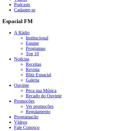
Podcasts
Cadastre-se
Espacial FM
A Rádio
Institucional
Equipe
Programas
Top 10
Notícias
Receitas
Revista
Blitz Espacial
Galeria
Ouvinte
Peça sua Música
Recado do Ouvinte
Promoções
Ver promoções
Regulamento
Programação
Vídeos
Fale Conosco