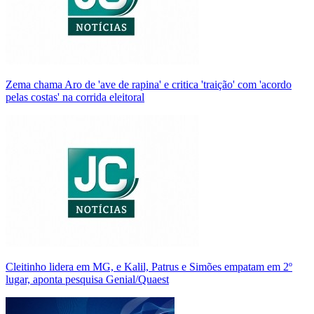
Zema chama Aro de 'ave de rapina' e critica 'traição' com 'acordo
pelas costas' na corrida eleitoral
Cleitinho lidera em MG, e Kalil, Patrus e Simões empatam em 2º
lugar, aponta pesquisa Genial/Quaest