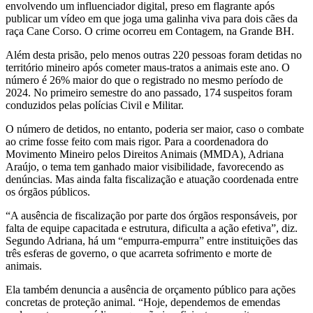
envolvendo um influenciador digital, preso em flagrante após
publicar um vídeo em que joga uma galinha viva para dois cães da
raça Cane Corso. O crime ocorreu em Contagem, na Grande BH.
Além desta prisão, pelo menos outras 220 pessoas foram detidas no
território mineiro após cometer maus-tratos a animais este ano. O
número é 26% maior do que o registrado no mesmo período de
2024. No primeiro semestre do ano passado, 174 suspeitos foram
conduzidos pelas polícias Civil e Militar.
O número de detidos, no entanto, poderia ser maior, caso o combate
ao crime fosse feito com mais rigor. Para a coordenadora do
Movimento Mineiro pelos Direitos Animais (MMDA), Adriana
Araújo, o tema tem ganhado maior visibilidade, favorecendo as
denúncias. Mas ainda falta fiscalização e atuação coordenada entre
os órgãos públicos.
“A ausência de fiscalização por parte dos órgãos responsáveis, por
falta de equipe capacitada e estrutura, dificulta a ação efetiva”, diz.
Segundo Adriana, há um “empurra-empurra” entre instituições das
três esferas de governo, o que acarreta sofrimento e morte de
animais.
Ela também denuncia a ausência de orçamento público para ações
concretas de proteção animal. “Hoje, dependemos de emendas