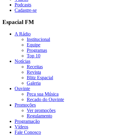
Podcasts
Cadastre-se
Espacial FM
A Rádio
Institucional
Equipe
Programas
Top 10
Notícias
Receitas
Revista
Blitz Espacial
Galeria
Ouvinte
Peça sua Música
Recado do Ouvinte
Promoções
Ver promoções
Regulamento
Programação
Vídeos
Fale Conosco