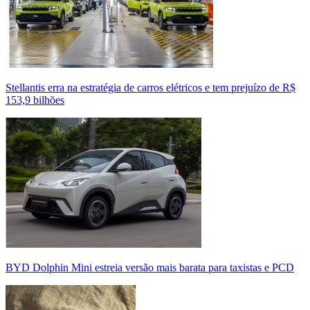
Stellantis erra na estratégia de carros elétricos e tem prejuízo de R$
153,9 bilhões
BYD Dolphin Mini estreia versão mais barata para taxistas e PCD