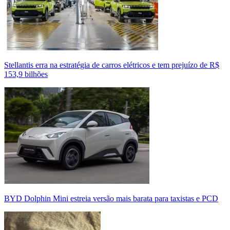
Stellantis erra na estratégia de carros elétricos e tem prejuízo de R$
153,9 bilhões
BYD Dolphin Mini estreia versão mais barata para taxistas e PCD