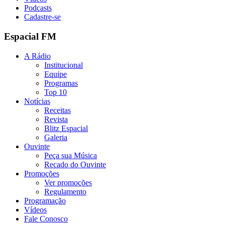
Podcasts
Cadastre-se
Espacial FM
A Rádio
Institucional
Equipe
Programas
Top 10
Notícias
Receitas
Revista
Blitz Espacial
Galeria
Ouvinte
Peça sua Música
Recado do Ouvinte
Promoções
Ver promoções
Regulamento
Programação
Vídeos
Fale Conosco