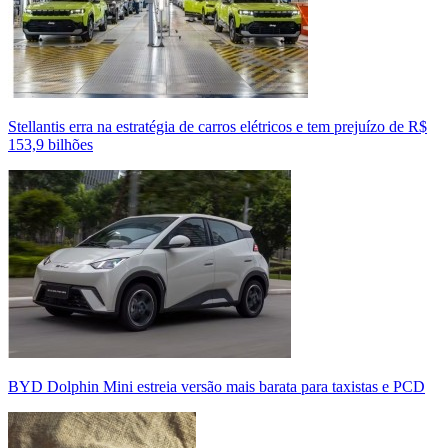
Stellantis erra na estratégia de carros elétricos e tem prejuízo de R$
153,9 bilhões
BYD Dolphin Mini estreia versão mais barata para taxistas e PCD