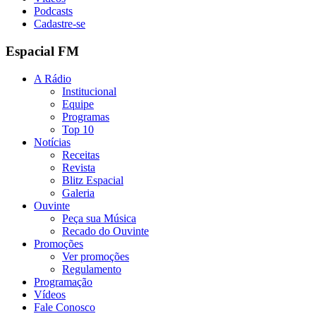
Podcasts
Cadastre-se
Espacial FM
A Rádio
Institucional
Equipe
Programas
Top 10
Notícias
Receitas
Revista
Blitz Espacial
Galeria
Ouvinte
Peça sua Música
Recado do Ouvinte
Promoções
Ver promoções
Regulamento
Programação
Vídeos
Fale Conosco