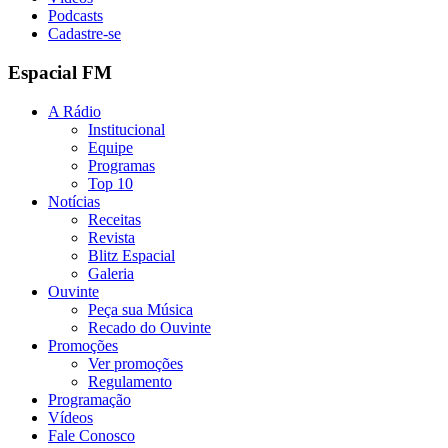
Podcasts
Cadastre-se
Espacial FM
A Rádio
Institucional
Equipe
Programas
Top 10
Notícias
Receitas
Revista
Blitz Espacial
Galeria
Ouvinte
Peça sua Música
Recado do Ouvinte
Promoções
Ver promoções
Regulamento
Programação
Vídeos
Fale Conosco