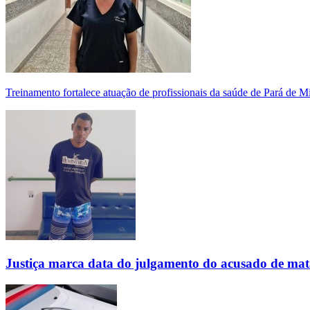
Treinamento fortalece atuação de profissionais da saúde de Pará de 
Justiça marca data do julgamento do acusado de mat