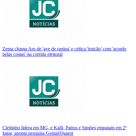
Zema chama Aro de 'ave de rapina' e critica 'traição' com 'acordo
pelas costas' na corrida eleitoral
Cleitinho lidera em MG, e Kalil, Patrus e Simões empatam em 2º
lugar, aponta pesquisa Genial/Quaest