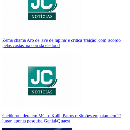
Zema chama Aro de 'ave de rapina' e critica 'traição' com 'acordo
pelas costas' na corrida eleitoral
Cleitinho lidera em MG, e Kalil, Patrus e Simões empatam em 2º
lugar, aponta pesquisa Genial/Quaest