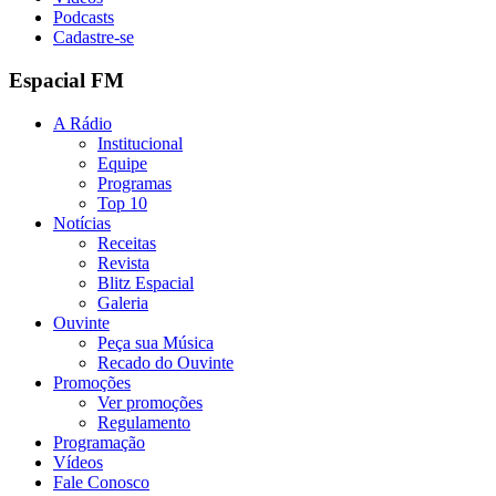
Podcasts
Cadastre-se
Espacial FM
A Rádio
Institucional
Equipe
Programas
Top 10
Notícias
Receitas
Revista
Blitz Espacial
Galeria
Ouvinte
Peça sua Música
Recado do Ouvinte
Promoções
Ver promoções
Regulamento
Programação
Vídeos
Fale Conosco