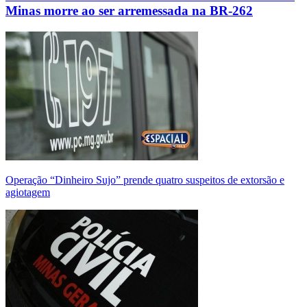
Minas morre ao ser arremessada na BR-262
Operação “Dinheiro Sujo” prende quatro suspeitos de extorsão e
agiotagem