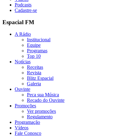
Podcasts
Cadastre-se
Espacial FM
A Rádio
Institucional
Equipe
Programas
Top 10
Notícias
Receitas
Revista
Blitz Espacial
Galeria
Ouvinte
Peça sua Música
Recado do Ouvinte
Promoções
Ver promoções
Regulamento
Programação
Vídeos
Fale Conosco