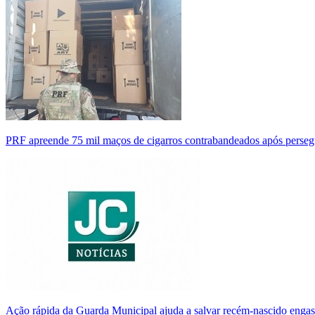
PRF apreende 75 mil maços de cigarros contrabandeados após perse
Ação rápida da Guarda Municipal ajuda a salvar recém-nascido enga