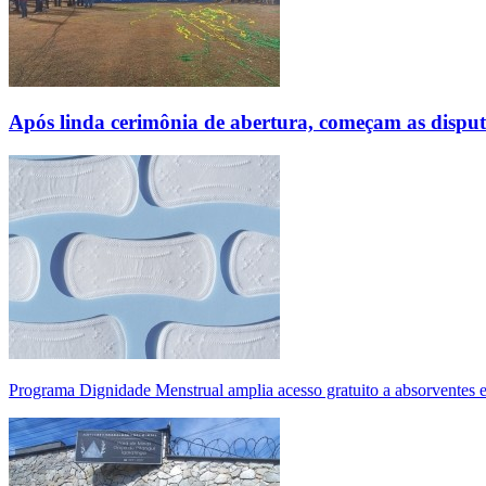
Após linda cerimônia de abertura, começam as disp
Programa Dignidade Menstrual amplia acesso gratuito a absorventes 