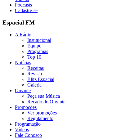
Podcasts
Cadastre-se
Espacial FM
A Rádio
Institucional
Equipe
Programas
Top 10
Notícias
Receitas
Revista
Blitz Espacial
Galeria
Ouvinte
Peça sua Música
Recado do Ouvinte
Promoções
Ver promoções
Regulamento
Programação
Vídeos
Fale Conosco