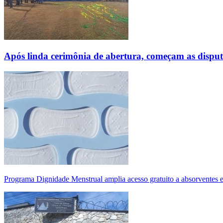
Após linda cerimônia de abertura, começam as disp
Programa Dignidade Menstrual amplia acesso gratuito a absorventes 