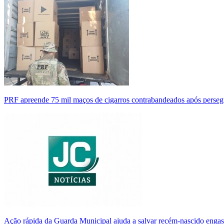
PRF apreende 75 mil maços de cigarros contrabandeados após perse
Ação rápida da Guarda Municipal ajuda a salvar recém-nascido enga