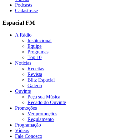
Podcasts
Cadastre-se
Espacial FM
A Rádio
Institucional
Equipe
Programas
Top 10
Notícias
Receitas
Revista
Blitz Espacial
Galeria
Ouvinte
Peça sua Música
Recado do Ouvinte
Promoções
Ver promoções
Regulamento
Programação
Vídeos
Fale Conosco