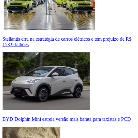
Stellantis erra na estratégia de carros elétricos e tem prejuízo de R$
153,9 bilhões
BYD Dolphin Mini estreia versão mais barata para taxistas e PCD