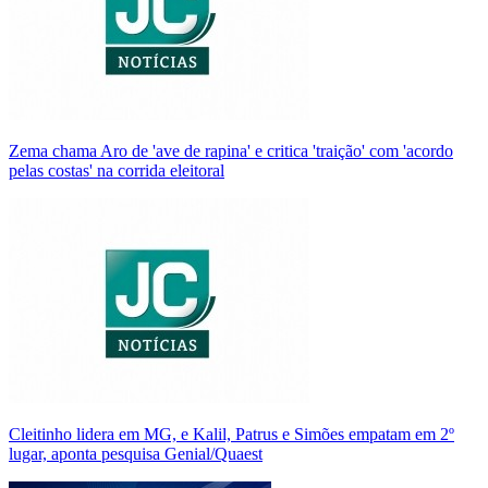
Zema chama Aro de 'ave de rapina' e critica 'traição' com 'acordo
pelas costas' na corrida eleitoral
Cleitinho lidera em MG, e Kalil, Patrus e Simões empatam em 2º
lugar, aponta pesquisa Genial/Quaest