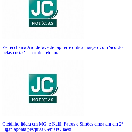
Zema chama Aro de 'ave de rapina' e critica 'traição' com 'acordo
pelas costas' na corrida eleitoral
Cleitinho lidera em MG, e Kalil, Patrus e Simões empatam em 2º
lugar, aponta pesquisa Genial/Quaest