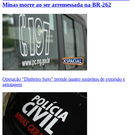
Minas morre ao ser arremessada na BR-262
Operação “Dinheiro Sujo” prende quatro suspeitos de extorsão e
agiotagem