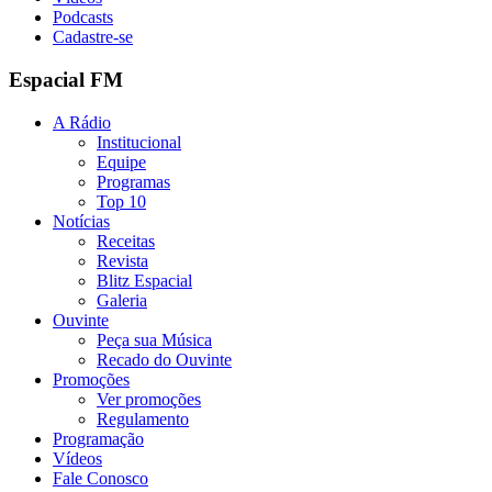
Podcasts
Cadastre-se
Espacial FM
A Rádio
Institucional
Equipe
Programas
Top 10
Notícias
Receitas
Revista
Blitz Espacial
Galeria
Ouvinte
Peça sua Música
Recado do Ouvinte
Promoções
Ver promoções
Regulamento
Programação
Vídeos
Fale Conosco