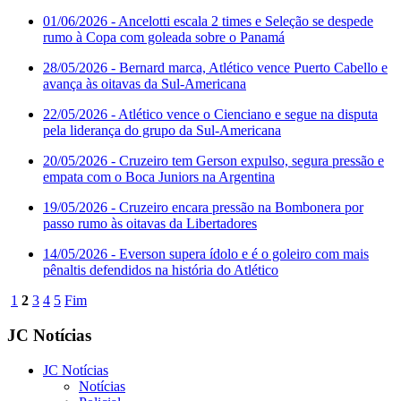
01/06/2026
- Ancelotti escala 2 times e Seleção se despede
rumo à Copa com goleada sobre o Panamá
28/05/2026
- Bernard marca, Atlético vence Puerto Cabello e
avança às oitavas da Sul-Americana
22/05/2026
- Atlético vence o Cienciano e segue na disputa
pela liderança do grupo da Sul-Americana
20/05/2026
- Cruzeiro tem Gerson expulso, segura pressão e
empata com o Boca Juniors na Argentina
19/05/2026
- Cruzeiro encara pressão na Bombonera por
passo rumo às oitavas da Libertadores
14/05/2026
- Everson supera ídolo e é o goleiro com mais
pênaltis defendidos na história do Atlético
1
2
3
4
5
Fim
JC Notícias
JC Notícias
Notícias