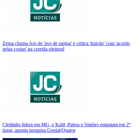
Zema chama Aro de 'ave de rapina' e critica 'traição' com 'acordo
pelas costas' na corrida eleitoral
Cleitinho lidera em MG, e Kalil, Patrus e Simões empatam em 2º
lugar, aponta pesquisa Genial/Quaest