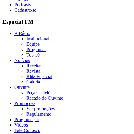
Podcasts
Cadastre-se
Espacial FM
A Rádio
Institucional
Equipe
Programas
Top 10
Notícias
Receitas
Revista
Blitz Espacial
Galeria
Ouvinte
Peça sua Música
Recado do Ouvinte
Promoções
Ver promoções
Regulamento
Programação
Vídeos
Fale Conosco