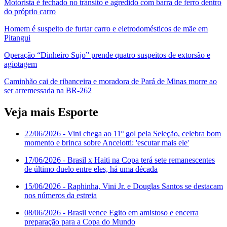
Motorista é fechado no trânsito e agredido com barra de ferro dentro
do próprio carro
Homem é suspeito de furtar carro e eletrodomésticos de mãe em
Pitangui
Operação “Dinheiro Sujo” prende quatro suspeitos de extorsão e
agiotagem
Caminhão cai de ribanceira e moradora de Pará de Minas morre ao
ser arremessada na BR-262
Veja mais Esporte
22/06/2026
- Vini chega ao 11º gol pela Seleção, celebra bom
momento e brinca sobre Ancelotti: 'escutar mais ele'
17/06/2026
- Brasil x Haiti na Copa terá sete remanescentes
de último duelo entre eles, há uma década
15/06/2026
- Raphinha, Vini Jr. e Douglas Santos se destacam
nos números da estreia
08/06/2026
- Brasil vence Egito em amistoso e encerra
preparação para a Copa do Mundo