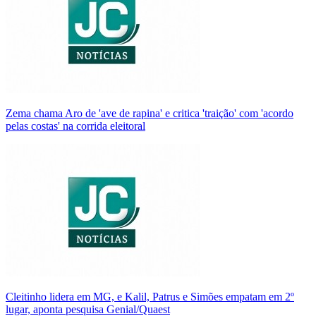
Zema chama Aro de 'ave de rapina' e critica 'traição' com 'acordo
pelas costas' na corrida eleitoral
Cleitinho lidera em MG, e Kalil, Patrus e Simões empatam em 2º
lugar, aponta pesquisa Genial/Quaest