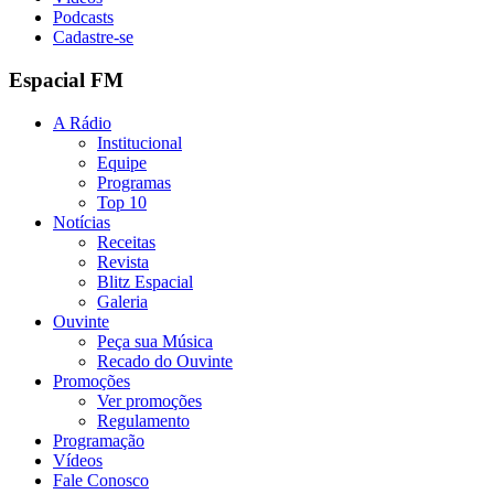
Podcasts
Cadastre-se
Espacial FM
A Rádio
Institucional
Equipe
Programas
Top 10
Notícias
Receitas
Revista
Blitz Espacial
Galeria
Ouvinte
Peça sua Música
Recado do Ouvinte
Promoções
Ver promoções
Regulamento
Programação
Vídeos
Fale Conosco