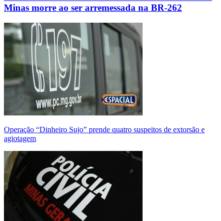
Minas morre ao ser arremessada na BR-262
Operação “Dinheiro Sujo” prende quatro suspeitos de extorsão e
agiotagem