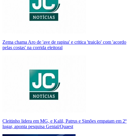
Zema chama Aro de 'ave de rapina' e critica 'traição' com 'acordo
pelas costas' na corrida eleitoral
Cleitinho lidera em MG, e Kalil, Patrus e Simões empatam em 2º
lugar, aponta pesquisa Genial/Quaest