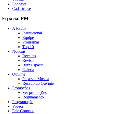
Podcasts
Cadastre-se
Espacial FM
A Rádio
Institucional
Equipe
Programas
Top 10
Notícias
Receitas
Revista
Blitz Espacial
Galeria
Ouvinte
Peça sua Música
Recado do Ouvinte
Promoções
Ver promoções
Regulamento
Programação
Vídeos
Fale Conosco