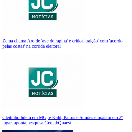
Zema chama Aro de 'ave de rapina' e critica 'traição' com 'acordo
pelas costas' na corrida eleitoral
Cleitinho lidera em MG, e Kalil, Patrus e Simões empatam em 2º
lugar, aponta pesquisa Genial/Quaest