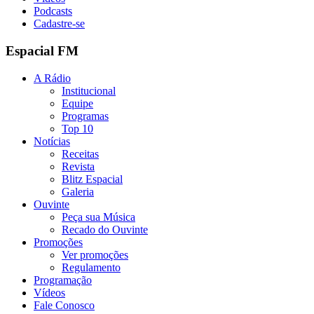
Podcasts
Cadastre-se
Espacial FM
A Rádio
Institucional
Equipe
Programas
Top 10
Notícias
Receitas
Revista
Blitz Espacial
Galeria
Ouvinte
Peça sua Música
Recado do Ouvinte
Promoções
Ver promoções
Regulamento
Programação
Vídeos
Fale Conosco