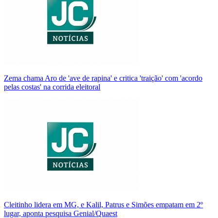
Zema chama Aro de 'ave de rapina' e critica 'traição' com 'acordo
pelas costas' na corrida eleitoral
Cleitinho lidera em MG, e Kalil, Patrus e Simões empatam em 2º
lugar, aponta pesquisa Genial/Quaest