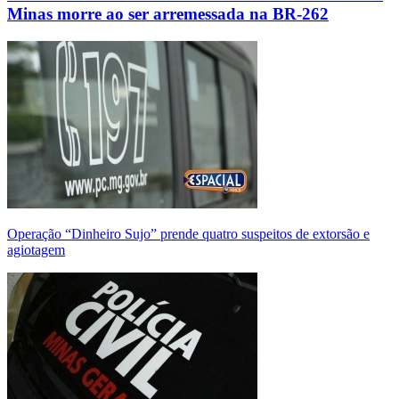
Minas morre ao ser arremessada na BR-262
Operação “Dinheiro Sujo” prende quatro suspeitos de extorsão e
agiotagem