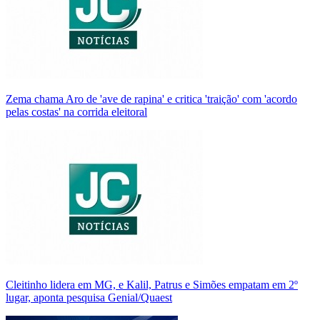
Zema chama Aro de 'ave de rapina' e critica 'traição' com 'acordo
pelas costas' na corrida eleitoral
Cleitinho lidera em MG, e Kalil, Patrus e Simões empatam em 2º
lugar, aponta pesquisa Genial/Quaest