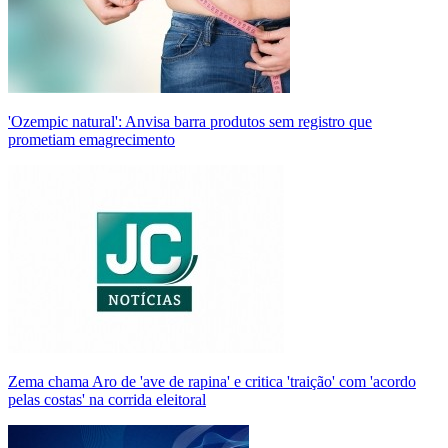
'Ozempic natural': Anvisa barra produtos sem registro que
prometiam emagrecimento
Zema chama Aro de 'ave de rapina' e critica 'traição' com 'acordo
pelas costas' na corrida eleitoral