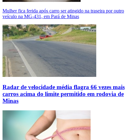
Mulher fica ferida após carro ser atingido na traseira por outro
veículo na MG-431, em Pará de Minas
Radar de velocidade média flagra 66 vezes mais
carros acima do limite permitido em rodovia de
Minas