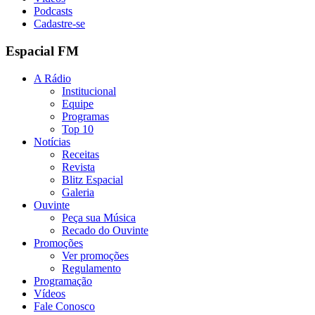
Podcasts
Cadastre-se
Espacial FM
A Rádio
Institucional
Equipe
Programas
Top 10
Notícias
Receitas
Revista
Blitz Espacial
Galeria
Ouvinte
Peça sua Música
Recado do Ouvinte
Promoções
Ver promoções
Regulamento
Programação
Vídeos
Fale Conosco