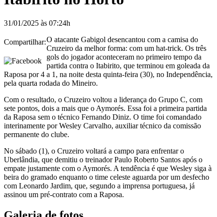
31/01/2025 às 07:24h
O atacante Gabigol desencantou com a camisa do
Compartilhar:
Cruzeiro da melhor forma: com um hat-trick. Os três
gols do jogador aconteceram no primeiro tempo da
partida contra o Itabirito, que terminou em goleada da
Raposa por 4 a 1, na noite desta quinta-feira (30), no Independência,
pela quarta rodada do Mineiro.
Com o resultado, o Cruzeiro voltou a liderança do Grupo C, com
sete pontos, dois a mais que o Aymorés. Essa foi a primeira partida
da Raposa sem o técnico Fernando Diniz. O time foi comandado
interinamente por Wesley Carvalho, auxiliar técnico da comissão
permanente do clube.
No sábado (1), o Cruzeiro voltará a campo para enfrentar o
Uberlândia, que demitiu o treinador Paulo Roberto Santos após o
empate justamente com o Aymorés. A tendência é que Wesley siga à
beira do gramado enquanto o time celeste aguarda por um desfecho
com Leonardo Jardim, que, segundo a imprensa portuguesa, já
assinou um pré-contrato com a Raposa.
Galeria de fotos