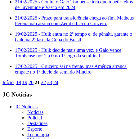
21/02/2025
- Contra o Galo,Tombense terá que repetir feitos
de Juventude e Vasco em 2024
21/02/2025
- Prazo para transferência chega ao fim, Matheus
Pereira não assina com Zenit e fica no Cruzeiro
19/02/2025
- Hulk entra no 2º tempo e, de pênalti, garante o
Galo na 2ª fase da Copa do Brasil
17/02/2025
- Hulk decide mais uma vez, e Galo vence
Tombense por 2 a 0 no 1º jogo da semifinal
17/02/2025
- Cruzeiro sai na frente, mas América arranca
empate no 1º duelo da semi do Mineiro
Início
18
19
20
21
22
23
24
JC Notícias
JC Notícias
Notícias
Policial
Destaques
Esporte
Tecnologia