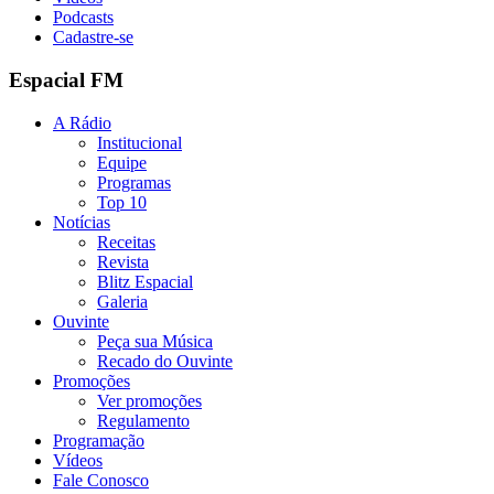
Podcasts
Cadastre-se
Espacial FM
A Rádio
Institucional
Equipe
Programas
Top 10
Notícias
Receitas
Revista
Blitz Espacial
Galeria
Ouvinte
Peça sua Música
Recado do Ouvinte
Promoções
Ver promoções
Regulamento
Programação
Vídeos
Fale Conosco