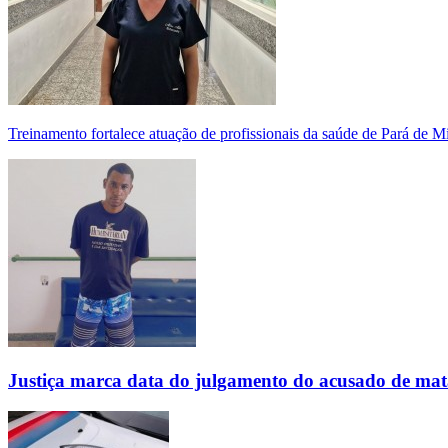
Treinamento fortalece atuação de profissionais da saúde de Pará de 
Justiça marca data do julgamento do acusado de mat