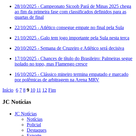
28/10/2025
- Campeonato Sicoob Pará de Minas 2025 chega
ao fim da primeira fase com classificados definidos para as
quartas de final
22/10/2025
- Atlético consegue empate no final pela Sula
21/10/2025
- Galo tem jogo importante pela Sula nesta terça
20/10/2025
- Semana de Cruzeiro e Atlético será decisiva
17/10/2025
- Chances de título do Brasileiro: Palmeiras segue
isolado no topo, mas Flamengo cresce
16/10/2025
- Clássico mineiro termina empatado e marcado
por polêmicas de arbitragem na Arena MRV
Início
6
7
8
9
10
11
12
Fim
JC Notícias
JC Notícias
Notícias
Policial
Destaques
Esporte