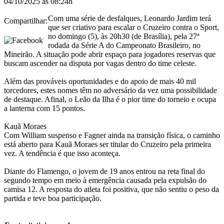
04/10/2025 às 08:24h
Com uma série de desfalques, Leonardo Jardim terá
Compartilhar:
que ser criativo para escalar o Cruzeiro contra o Sport,
no domingo (5), às 20h30 (de Brasília), pela 27ª
rodada da Série A do Campeonato Brasileiro, no
Mineirão. A situação pode abrir espaço para jogadores reservas que
buscam ascender na disputa por vagas dentro do time celeste.
Além das prováveis oportunidades e do apoio de mais 40 mil
torcedores, estes nomes têm no adversário da vez uma possibilidade
de destaque. Afinal, o Leão da Ilha é o pior time do torneio e ocupa
a lanterna com 15 pontos.
Kauã Moraes
Com William suspenso e Fagner ainda na transição física, o caminho
está aberto para Kauã Moraes ser titular do Cruzeiro pela primeira
vez. A tendência é que isso aconteça.
Diante do Flamengo, o jovem de 19 anos entrou na reta final do
segundo tempo em meio à emergência causada pela expulsão do
camisa 12. A resposta do atleta foi positiva, que não sentiu o peso da
partida e teve boa participação.