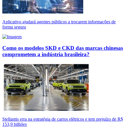
Aplicativo ajudará agentes públicos a trocarem informações de
forma segura
Como os modelos SKD e CKD das marcas chinesas
comprometem a indústria brasileira?
Stellantis erra na estratégia de carros elétricos e tem prejuízo de R$
153,9 bilhões