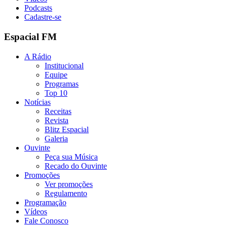
Podcasts
Cadastre-se
Espacial FM
A Rádio
Institucional
Equipe
Programas
Top 10
Notícias
Receitas
Revista
Blitz Espacial
Galeria
Ouvinte
Peça sua Música
Recado do Ouvinte
Promoções
Ver promoções
Regulamento
Programação
Vídeos
Fale Conosco