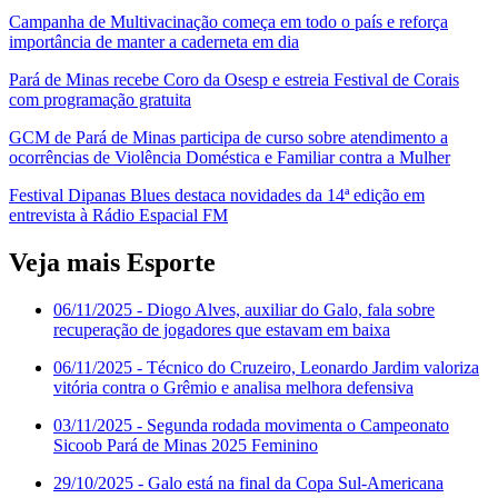
Campanha de Multivacinação começa em todo o país e reforça
importância de manter a caderneta em dia
Pará de Minas recebe Coro da Osesp e estreia Festival de Corais
com programação gratuita
GCM de Pará de Minas participa de curso sobre atendimento a
ocorrências de Violência Doméstica e Familiar contra a Mulher
Festival Dipanas Blues destaca novidades da 14ª edição em
entrevista à Rádio Espacial FM
Veja mais Esporte
06/11/2025
- Diogo Alves, auxiliar do Galo, fala sobre
recuperação de jogadores que estavam em baixa
06/11/2025
- Técnico do Cruzeiro, Leonardo Jardim valoriza
vitória contra o Grêmio e analisa melhora defensiva
03/11/2025
- Segunda rodada movimenta o Campeonato
Sicoob Pará de Minas 2025 Feminino
29/10/2025
- Galo está na final da Copa Sul-Americana