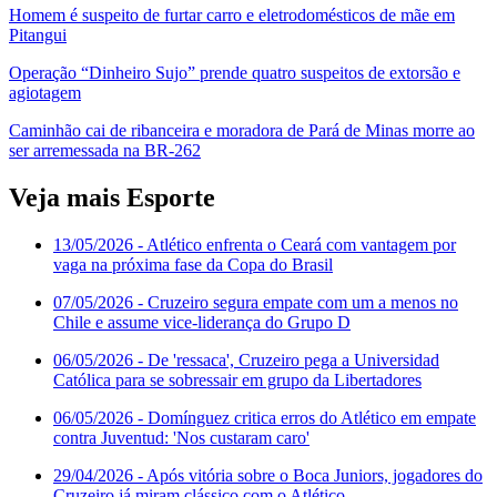
Homem é suspeito de furtar carro e eletrodomésticos de mãe em
Pitangui
Operação “Dinheiro Sujo” prende quatro suspeitos de extorsão e
agiotagem
Caminhão cai de ribanceira e moradora de Pará de Minas morre ao
ser arremessada na BR-262
Veja mais Esporte
13/05/2026
- Atlético enfrenta o Ceará com vantagem por
vaga na próxima fase da Copa do Brasil
07/05/2026
- Cruzeiro segura empate com um a menos no
Chile e assume vice-liderança do Grupo D
06/05/2026
- De 'ressaca', Cruzeiro pega a Universidad
Católica para se sobressair em grupo da Libertadores
06/05/2026
- Domínguez critica erros do Atlético em empate
contra Juventud: 'Nos custaram caro'
29/04/2026
- Após vitória sobre o Boca Juniors, jogadores do
Cruzeiro já miram clássico com o Atlético