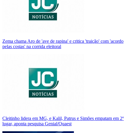
Zema chama Aro de 'ave de rapina' e critica 'traição' com 'acordo
pelas costas' na corrida eleitoral
Cleitinho lidera em MG, e Kalil, Patrus e Simões empatam em 2º
lugar, aponta pesquisa Genial/Quaest