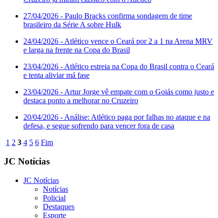
27/04/2026
- Paulo Bracks confirma sondagem de time
brasileiro da Série A sobre Hulk
24/04/2026
- Atlético vence o Ceará por 2 a 1 na Arena MRV
e larga na frente na Copa do Brasil
23/04/2026
- Atlético estreia na Copa do Brasil contra o Ceará
e tenta aliviar má fase
23/04/2026
- Artur Jorge vê empate com o Goiás como justo e
destaca ponto a melhorar no Cruzeiro
20/04/2026
- Análise: Atlético paga por falhas no ataque e na
defesa, e segue sofrendo para vencer fora de casa
1
2
3
4
5
6
Fim
JC Notícias
JC Notícias
Notícias
Policial
Destaques
Esporte