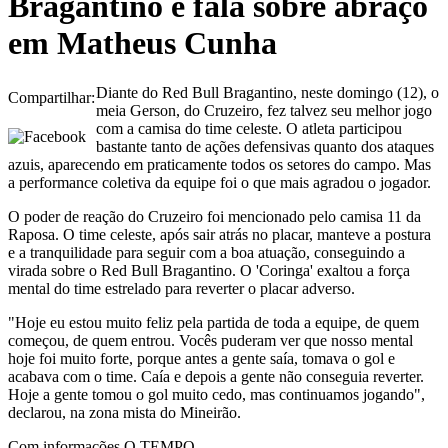
Bragantino e fala sobre abraço
em Matheus Cunha
Diante do Red Bull Bragantino, neste domingo (12), o
Compartilhar:
meia Gerson, do Cruzeiro, fez talvez seu melhor jogo
com a camisa do time celeste. O atleta participou
bastante tanto de ações defensivas quanto dos ataques
azuis, aparecendo em praticamente todos os setores do campo. Mas
a performance coletiva da equipe foi o que mais agradou o jogador.
O poder de reação do Cruzeiro foi mencionado pelo camisa 11 da
Raposa. O time celeste, após sair atrás no placar, manteve a postura
e a tranquilidade para seguir com a boa atuação, conseguindo a
virada sobre o Red Bull Bragantino. O 'Coringa' exaltou a força
mental do time estrelado para reverter o placar adverso.
"Hoje eu estou muito feliz pela partida de toda a equipe, de quem
começou, de quem entrou. Vocês puderam ver que nosso mental
hoje foi muito forte, porque antes a gente saía, tomava o gol e
acabava com o time. Caía e depois a gente não conseguia reverter.
Hoje a gente tomou o gol muito cedo, mas continuamos jogando",
declarou, na zona mista do Mineirão.
Com informações O TEMPO