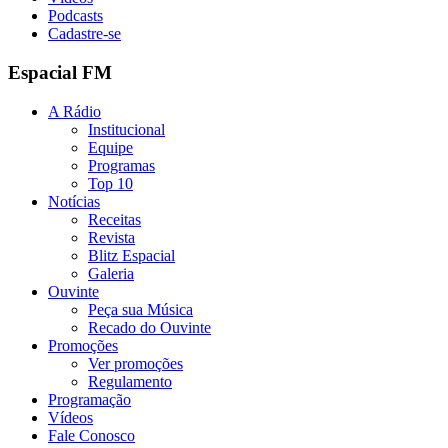
Podcasts
Cadastre-se
Espacial FM
A Rádio
Institucional
Equipe
Programas
Top 10
Notícias
Receitas
Revista
Blitz Espacial
Galeria
Ouvinte
Peça sua Música
Recado do Ouvinte
Promoções
Ver promoções
Regulamento
Programação
Vídeos
Fale Conosco