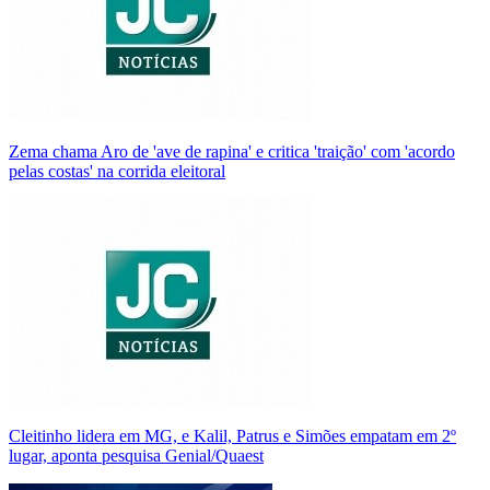
Zema chama Aro de 'ave de rapina' e critica 'traição' com 'acordo
pelas costas' na corrida eleitoral
Cleitinho lidera em MG, e Kalil, Patrus e Simões empatam em 2º
lugar, aponta pesquisa Genial/Quaest