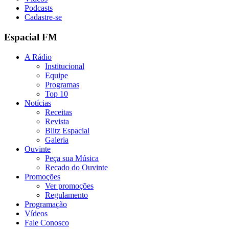
Podcasts
Cadastre-se
Espacial FM
A Rádio
Institucional
Equipe
Programas
Top 10
Notícias
Receitas
Revista
Blitz Espacial
Galeria
Ouvinte
Peça sua Música
Recado do Ouvinte
Promoções
Ver promoções
Regulamento
Programação
Vídeos
Fale Conosco