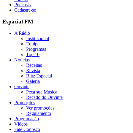
Podcasts
Cadastre-se
Espacial FM
A Rádio
Institucional
Equipe
Programas
Top 10
Notícias
Receitas
Revista
Blitz Espacial
Galeria
Ouvinte
Peça sua Música
Recado do Ouvinte
Promoções
Ver promoções
Regulamento
Programação
Vídeos
Fale Conosco