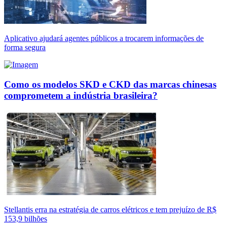
Aplicativo ajudará agentes públicos a trocarem informações de
forma segura
Como os modelos SKD e CKD das marcas chinesas
comprometem a indústria brasileira?
Stellantis erra na estratégia de carros elétricos e tem prejuízo de R$
153,9 bilhões