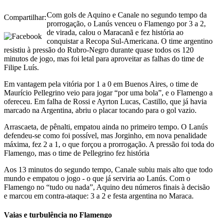
Com gols de Aquino e Canale no segundo tempo da
Compartilhar:
prorrogação, o Lanús venceu o Flamengo por 3 a 2,
de virada, calou o Maracanã e fez história ao
conquistar a Recopa Sul-Americana. O time argentino
resistiu à pressão do Rubro-Negro durante quase todos os 120
minutos de jogo, mas foi letal para aproveitar as falhas do time de
Filipe Luís.
Em vantagem pela vitória por 1 a 0 em Buenos Aires, o time de
Maurício Pellegrino veio para jogar “por uma bola”, e o Flamengo a
ofereceu. Em falha de Rossi e Ayrton Lucas, Castillo, que já havia
marcado na Argentina, abriu o placar tocando para o gol vazio.
Arrascaeta, de pênalti, empatou ainda no primeiro tempo. O Lanús
defendeu-se como foi possível, mas Jorginho, em nova penalidade
máxima, fez 2 a 1, o que forçou a prorrogação. A pressão foi toda do
Flamengo, mas o time de Pellegrino fez história
Aos 13 minutos do segundo tempo, Canale subiu mais alto que todo
mundo e empatou o jogo - o que já serviria ao Lanús. Com o
Flamengo no “tudo ou nada”, Aquino deu números finais à decisão
e marcou em contra-ataque: 3 a 2 e festa argentina no Maraca.
Vaias e turbulência no Flamengo