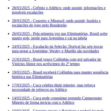
28/03/2025
- Grêmio x Atlético: onde assistir, informações e
possíveis escalações
28/03/2025
- Cruzeiro x Mirassol: onde assistir, horário e
escalações do jogo pelo Brasileirão
26/03/2025
- Pela primeira vez nas Eliminatórias, Brasil sofre
quatro gols, perde para Argentina e cai na tabela
24/03/2025
- Escalação da Seleção: Dorival faz seis trocas
para pegar a Argentina; Wesley e Murillo são novidades
21/03/2025
- Brasil vence Colômbia com gol salvador de
Vinícius Júnior nos acréscimos do 2º tempo
19/03/2025
- Brasil receberá Colômbia para manter sequência
histórica nas Eliminatórias
17/03/2025
- Cuca celebra título mineiro, mas reforça
necessidade de reforços no Atlético
14/03/2025
- Cuca pode conquistar segundo Campeonato
Mineiro de forma invicta com o Atlético
10/03/2025
- Cruzeiro encara o Botafogo e poderá ter mais