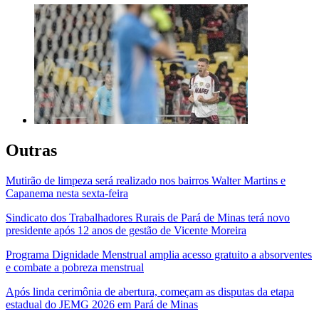
Outras
Mutirão de limpeza será realizado nos bairros Walter Martins e
Capanema nesta sexta-feira
Sindicato dos Trabalhadores Rurais de Pará de Minas terá novo
presidente após 12 anos de gestão de Vicente Moreira
Programa Dignidade Menstrual amplia acesso gratuito a absorventes
e combate a pobreza menstrual
Após linda cerimônia de abertura, começam as disputas da etapa
estadual do JEMG 2026 em Pará de Minas