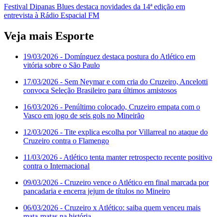
Festival Dipanas Blues destaca novidades da 14ª edição em
entrevista à Rádio Espacial FM
Veja mais Esporte
19/03/2026
- Domínguez destaca postura do Atlético em
vitória sobre o São Paulo
17/03/2026
- Sem Neymar e com cria do Cruzeiro, Ancelotti
convoca Seleção Brasileiro para últimos amistosos
16/03/2026
- Penúltimo colocado, Cruzeiro empata com o
Vasco em jogo de seis gols no Mineirão
12/03/2026
- Tite explica escolha por Villarreal no ataque do
Cruzeiro contra o Flamengo
11/03/2026
- Atlético tenta manter retrospecto recente positivo
contra o Internacional
09/03/2026
- Cruzeiro vence o Atlético em final marcada por
pancadaria e encerra jejum de títulos no Mineiro
06/03/2026
- Cruzeiro x Atlético: saiba quem venceu mais
mata-matas na história