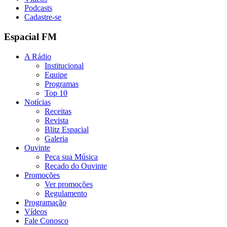
Podcasts
Cadastre-se
Espacial FM
A Rádio
Institucional
Equipe
Programas
Top 10
Notícias
Receitas
Revista
Blitz Espacial
Galeria
Ouvinte
Peça sua Música
Recado do Ouvinte
Promoções
Ver promoções
Regulamento
Programação
Vídeos
Fale Conosco