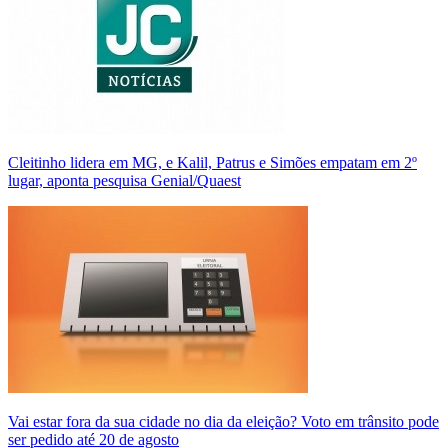
Cleitinho lidera em MG, e Kalil, Patrus e Simões empatam em 2º
lugar, aponta pesquisa Genial/Quaest
Vai estar fora da sua cidade no dia da eleição? Voto em trânsito pode
ser pedido até 20 de agosto