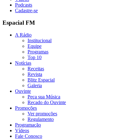
Podcasts
Cadastre-se
Espacial FM
A Rádio
Institucional
Equipe
Programas
Top 10
Notícias
Receitas
Revista
Blitz Espacial
Galeria
Ouvinte
Peça sua Música
Recado do Ouvinte
Promoções
Ver promoções
Regulamento
Programação
Vídeos
Fale Conosco