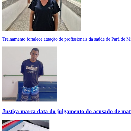
Treinamento fortalece atuação de profissionais da saúde de Pará de 
Justiça marca data do julgamento do acusado de mat