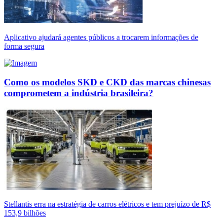
Aplicativo ajudará agentes públicos a trocarem informações de
forma segura
Como os modelos SKD e CKD das marcas chinesas
comprometem a indústria brasileira?
Stellantis erra na estratégia de carros elétricos e tem prejuízo de R$
153,9 bilhões