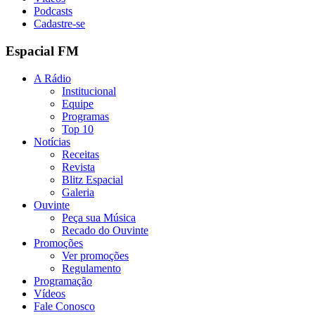
Podcasts
Cadastre-se
Espacial FM
A Rádio
Institucional
Equipe
Programas
Top 10
Notícias
Receitas
Revista
Blitz Espacial
Galeria
Ouvinte
Peça sua Música
Recado do Ouvinte
Promoções
Ver promoções
Regulamento
Programação
Vídeos
Fale Conosco