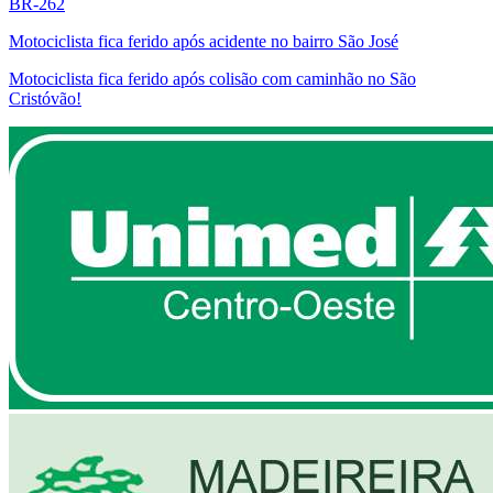
BR-262
Motociclista fica ferido após acidente no bairro São José
Motociclista fica ferido após colisão com caminhão no São
Cristóvão!