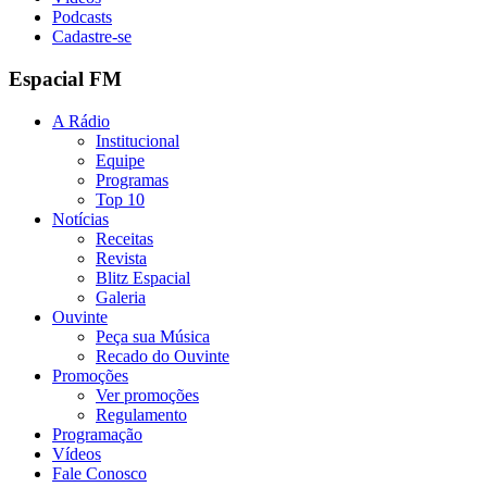
Podcasts
Cadastre-se
Espacial FM
A Rádio
Institucional
Equipe
Programas
Top 10
Notícias
Receitas
Revista
Blitz Espacial
Galeria
Ouvinte
Peça sua Música
Recado do Ouvinte
Promoções
Ver promoções
Regulamento
Programação
Vídeos
Fale Conosco