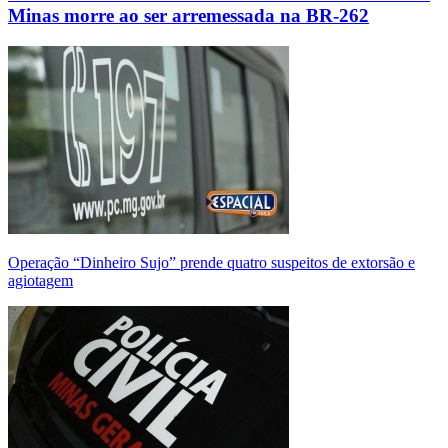
Minas morre ao ser arremessada na BR-262
Operação “Dinheiro Sujo” prende quatro suspeitos de extorsão e
agiotagem