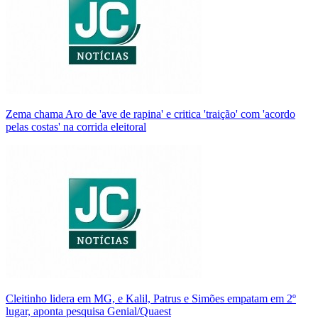
Zema chama Aro de 'ave de rapina' e critica 'traição' com 'acordo
pelas costas' na corrida eleitoral
Cleitinho lidera em MG, e Kalil, Patrus e Simões empatam em 2º
lugar, aponta pesquisa Genial/Quaest