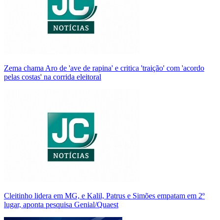
Zema chama Aro de 'ave de rapina' e critica 'traição' com 'acordo
pelas costas' na corrida eleitoral
Cleitinho lidera em MG, e Kalil, Patrus e Simões empatam em 2º
lugar, aponta pesquisa Genial/Quaest