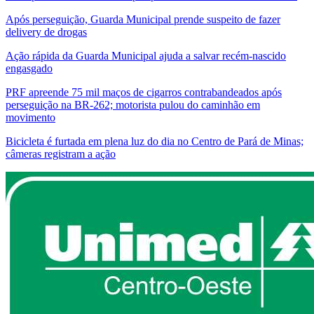
Após perseguição, Guarda Municipal prende suspeito de fazer
delivery de drogas
Ação rápida da Guarda Municipal ajuda a salvar recém-nascido
engasgado
PRF apreende 75 mil maços de cigarros contrabandeados após
perseguição na BR-262; motorista pulou do caminhão em
movimento
Bicicleta é furtada em plena luz do dia no Centro de Pará de Minas;
câmeras registram a ação