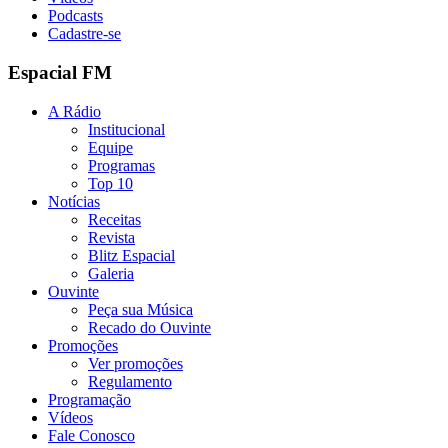
Podcasts
Cadastre-se
Espacial FM
A Rádio
Institucional
Equipe
Programas
Top 10
Notícias
Receitas
Revista
Blitz Espacial
Galeria
Ouvinte
Peça sua Música
Recado do Ouvinte
Promoções
Ver promoções
Regulamento
Programação
Vídeos
Fale Conosco