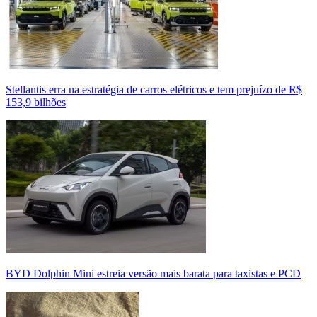
Stellantis erra na estratégia de carros elétricos e tem prejuízo de R$
153,9 bilhões
BYD Dolphin Mini estreia versão mais barata para taxistas e PCD