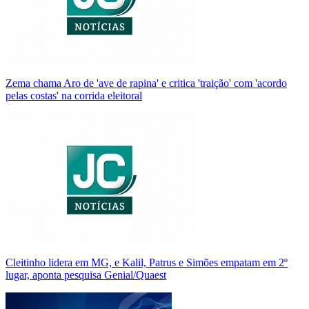
Zema chama Aro de 'ave de rapina' e critica 'traição' com 'acordo
pelas costas' na corrida eleitoral
Cleitinho lidera em MG, e Kalil, Patrus e Simões empatam em 2º
lugar, aponta pesquisa Genial/Quaest