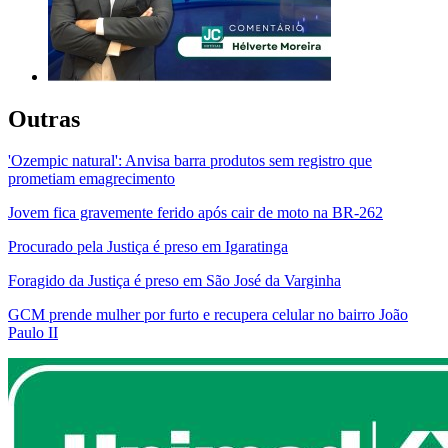
Outras
'Ozempic natural': Anvisa barra produtos sem registro que
prometiam emagrecimento
Jovem fica gravemente ferido após cair de moto na BR-262
Procurado pela Justiça é preso em Igaratinga
Foragido da Justiça é preso em São José da Varginha
GCM prende mulher por furto e recupera celular no bairro João
Paulo II