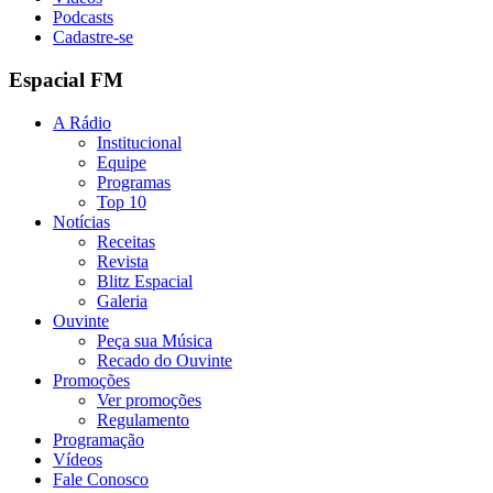
Podcasts
Cadastre-se
Espacial FM
A Rádio
Institucional
Equipe
Programas
Top 10
Notícias
Receitas
Revista
Blitz Espacial
Galeria
Ouvinte
Peça sua Música
Recado do Ouvinte
Promoções
Ver promoções
Regulamento
Programação
Vídeos
Fale Conosco