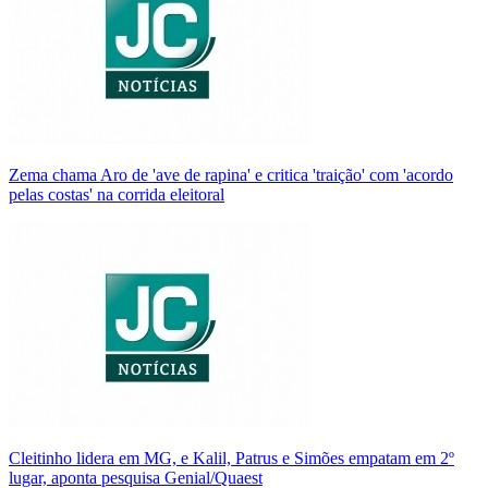
Zema chama Aro de 'ave de rapina' e critica 'traição' com 'acordo
pelas costas' na corrida eleitoral
Cleitinho lidera em MG, e Kalil, Patrus e Simões empatam em 2º
lugar, aponta pesquisa Genial/Quaest