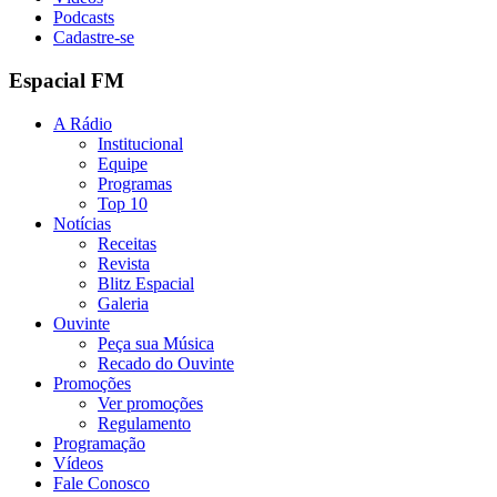
Podcasts
Cadastre-se
Espacial FM
A Rádio
Institucional
Equipe
Programas
Top 10
Notícias
Receitas
Revista
Blitz Espacial
Galeria
Ouvinte
Peça sua Música
Recado do Ouvinte
Promoções
Ver promoções
Regulamento
Programação
Vídeos
Fale Conosco