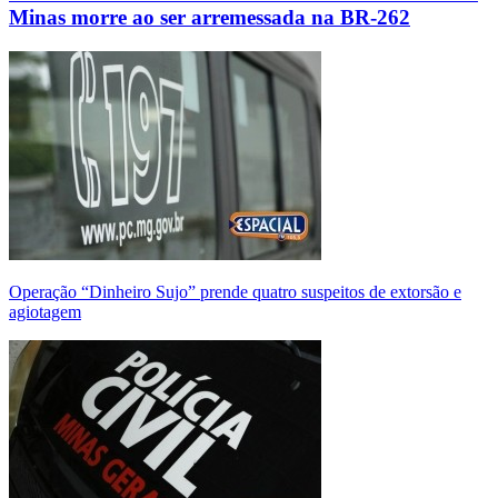
Minas morre ao ser arremessada na BR-262
Operação “Dinheiro Sujo” prende quatro suspeitos de extorsão e
agiotagem