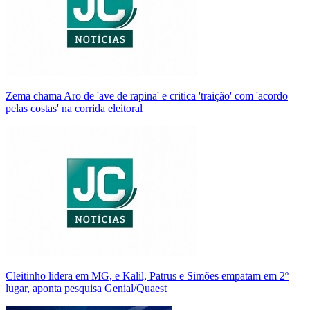
Zema chama Aro de 'ave de rapina' e critica 'traição' com 'acordo
pelas costas' na corrida eleitoral
Cleitinho lidera em MG, e Kalil, Patrus e Simões empatam em 2º
lugar, aponta pesquisa Genial/Quaest