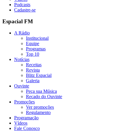
Podcasts
Cadastre-se
Espacial FM
A Rádio
Institucional
Equipe
Programas
Top 10
Notícias
Receitas
Revista
Blitz Espacial
Galeria
Ouvinte
Peça sua Música
Recado do Ouvinte
Promoções
Ver promoções
Regulamento
Programação
Vídeos
Fale Conosco