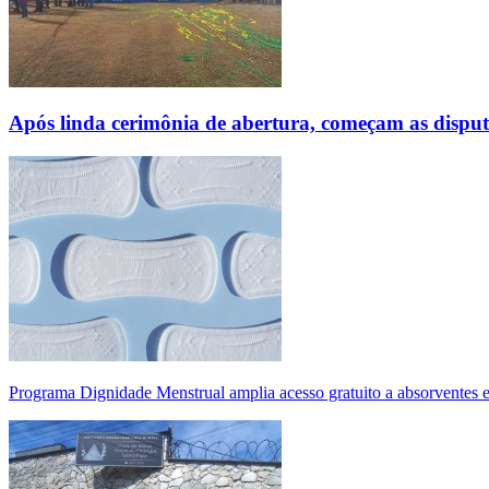
Após linda cerimônia de abertura, começam as disp
Programa Dignidade Menstrual amplia acesso gratuito a absorventes 