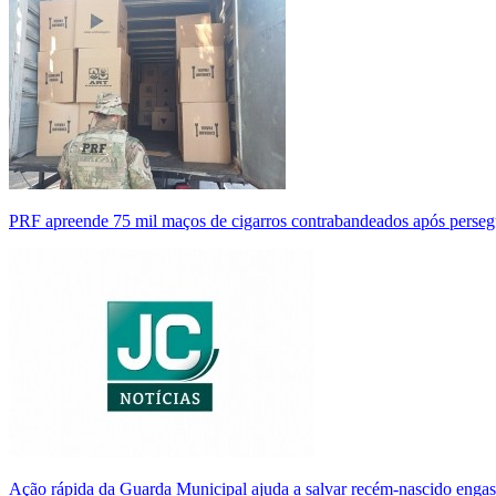
PRF apreende 75 mil maços de cigarros contrabandeados após perse
Ação rápida da Guarda Municipal ajuda a salvar recém-nascido enga