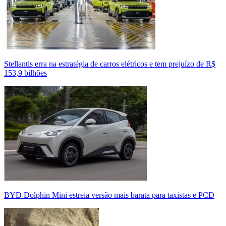
Stellantis erra na estratégia de carros elétricos e tem prejuízo de R$
153,9 bilhões
BYD Dolphin Mini estreia versão mais barata para taxistas e PCD