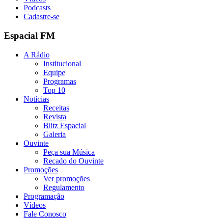
Podcasts
Cadastre-se
Espacial FM
A Rádio
Institucional
Equipe
Programas
Top 10
Notícias
Receitas
Revista
Blitz Espacial
Galeria
Ouvinte
Peça sua Música
Recado do Ouvinte
Promoções
Ver promoções
Regulamento
Programação
Vídeos
Fale Conosco