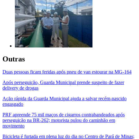
Outras
Duas pessoas ficam feridas após pneu de van estourar na MG-164
Após perseguição, Guarda Municipal prende suspeito de fazer
delivery de drogas
Ação rápida da Guarda Municipal ajuda a salvar recém-nascido
engasgado
PRF apreende 75 mil maços de cigarros contrabandeados após
perseguição na BR-262; motorista pulou do caminhão em
movimento
Bicicleta é furtada em plena luz do dia no Centro de Pará de Minas;