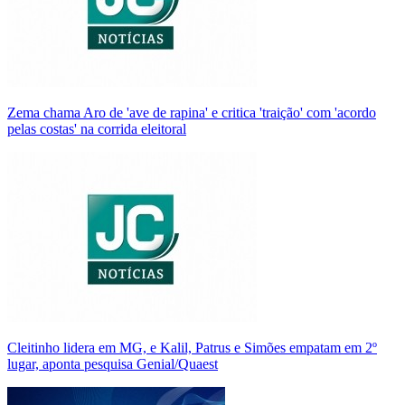
Zema chama Aro de 'ave de rapina' e critica 'traição' com 'acordo
pelas costas' na corrida eleitoral
Cleitinho lidera em MG, e Kalil, Patrus e Simões empatam em 2º
lugar, aponta pesquisa Genial/Quaest