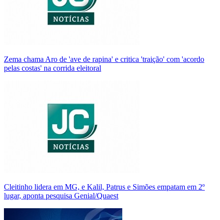
Zema chama Aro de 'ave de rapina' e critica 'traição' com 'acordo
pelas costas' na corrida eleitoral
Cleitinho lidera em MG, e Kalil, Patrus e Simões empatam em 2º
lugar, aponta pesquisa Genial/Quaest