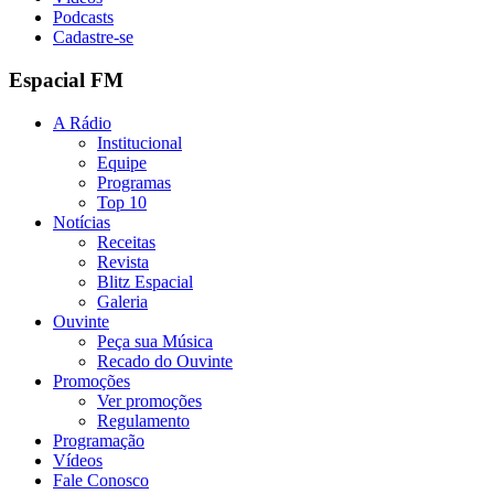
Podcasts
Cadastre-se
Espacial FM
A Rádio
Institucional
Equipe
Programas
Top 10
Notícias
Receitas
Revista
Blitz Espacial
Galeria
Ouvinte
Peça sua Música
Recado do Ouvinte
Promoções
Ver promoções
Regulamento
Programação
Vídeos
Fale Conosco