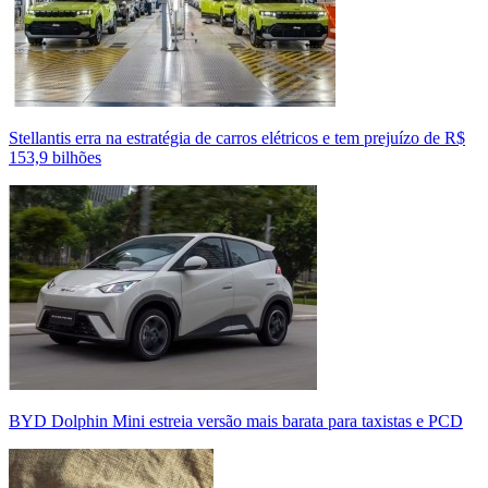
Stellantis erra na estratégia de carros elétricos e tem prejuízo de R$
153,9 bilhões
BYD Dolphin Mini estreia versão mais barata para taxistas e PCD