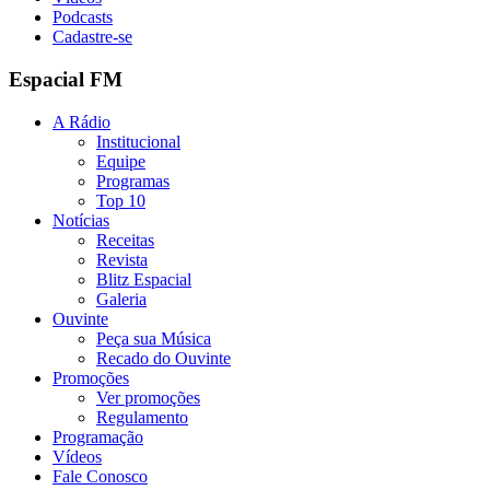
Podcasts
Cadastre-se
Espacial FM
A Rádio
Institucional
Equipe
Programas
Top 10
Notícias
Receitas
Revista
Blitz Espacial
Galeria
Ouvinte
Peça sua Música
Recado do Ouvinte
Promoções
Ver promoções
Regulamento
Programação
Vídeos
Fale Conosco