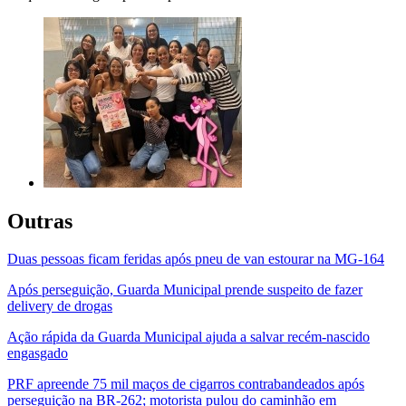
Outras
Duas pessoas ficam feridas após pneu de van estourar na MG-164
Após perseguição, Guarda Municipal prende suspeito de fazer
delivery de drogas
Ação rápida da Guarda Municipal ajuda a salvar recém-nascido
engasgado
PRF apreende 75 mil maços de cigarros contrabandeados após
perseguição na BR-262; motorista pulou do caminhão em