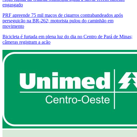
engasgado
PRF apreende 75 mil maços de cigarros contrabandeados após
perseguição na BR-262; motorista pulou do caminhão em
movimento
Bicicleta é furtada em plena luz do dia no Centro de Pará de Minas;
câmeras registram a ação