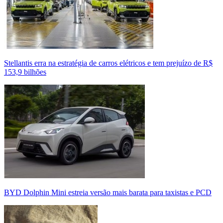
Stellantis erra na estratégia de carros elétricos e tem prejuízo de R$
153,9 bilhões
BYD Dolphin Mini estreia versão mais barata para taxistas e PCD