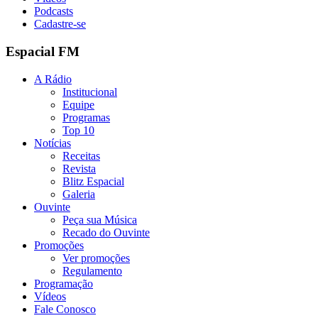
Podcasts
Cadastre-se
Espacial FM
A Rádio
Institucional
Equipe
Programas
Top 10
Notícias
Receitas
Revista
Blitz Espacial
Galeria
Ouvinte
Peça sua Música
Recado do Ouvinte
Promoções
Ver promoções
Regulamento
Programação
Vídeos
Fale Conosco