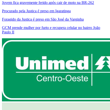
Jovem fica gravemente ferido após cair de moto na BR-262
Procurado pela Justiça é preso em Igaratinga
Foragido da Justiça é preso em São José da Varginha
GCM prende mulher por furto e recupera celular no bairro João
Paulo II