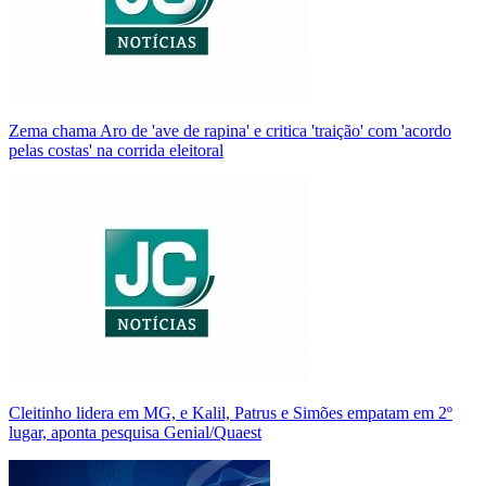
Zema chama Aro de 'ave de rapina' e critica 'traição' com 'acordo
pelas costas' na corrida eleitoral
Cleitinho lidera em MG, e Kalil, Patrus e Simões empatam em 2º
lugar, aponta pesquisa Genial/Quaest