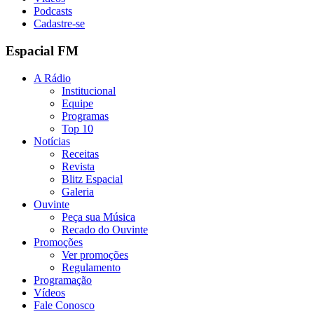
Podcasts
Cadastre-se
Espacial FM
A Rádio
Institucional
Equipe
Programas
Top 10
Notícias
Receitas
Revista
Blitz Espacial
Galeria
Ouvinte
Peça sua Música
Recado do Ouvinte
Promoções
Ver promoções
Regulamento
Programação
Vídeos
Fale Conosco