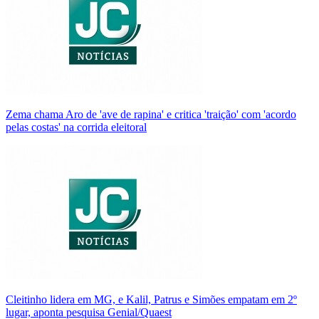
Zema chama Aro de 'ave de rapina' e critica 'traição' com 'acordo
pelas costas' na corrida eleitoral
Cleitinho lidera em MG, e Kalil, Patrus e Simões empatam em 2º
lugar, aponta pesquisa Genial/Quaest