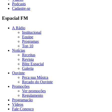
Podcasts
Cadastre-se
Espacial FM
A Rádio
Institucional
Equipe
Programas
Top 10
Notícias
Receitas
Revista
Blitz Espacial
Galeria
Ouvinte
Peça sua Música
Recado do Ouvinte
Promoções
Ver promoções
Regulamento
Programação
Vídeos
Fale Conosco