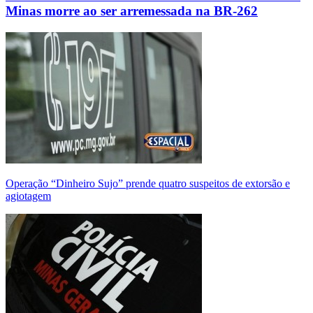
Minas morre ao ser arremessada na BR-262
Operação “Dinheiro Sujo” prende quatro suspeitos de extorsão e
agiotagem