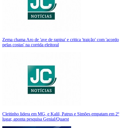
Zema chama Aro de 'ave de rapina' e critica 'traição' com 'acordo
pelas costas' na corrida eleitoral
Cleitinho lidera em MG, e Kalil, Patrus e Simões empatam em 2º
lugar, aponta pesquisa Genial/Quaest