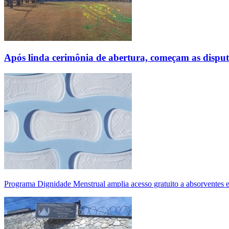
Após linda cerimônia de abertura, começam as disp
Programa Dignidade Menstrual amplia acesso gratuito a absorventes 