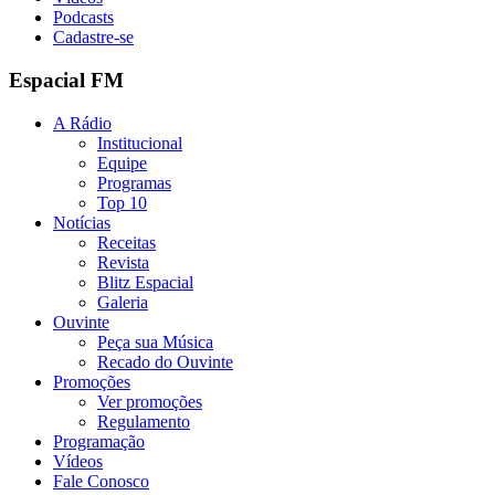
Podcasts
Cadastre-se
Espacial FM
A Rádio
Institucional
Equipe
Programas
Top 10
Notícias
Receitas
Revista
Blitz Espacial
Galeria
Ouvinte
Peça sua Música
Recado do Ouvinte
Promoções
Ver promoções
Regulamento
Programação
Vídeos
Fale Conosco