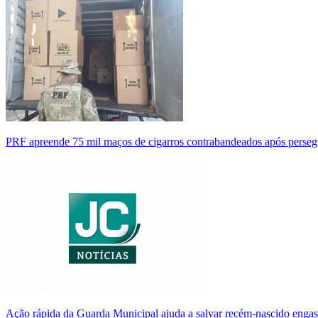
PRF apreende 75 mil maços de cigarros contrabandeados após perse
Ação rápida da Guarda Municipal ajuda a salvar recém-nascido enga